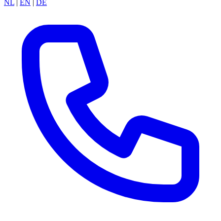
NL
|
EN
|
DE