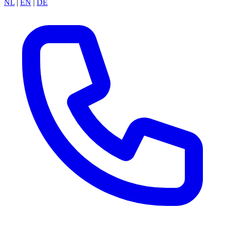
NL
|
EN
|
DE