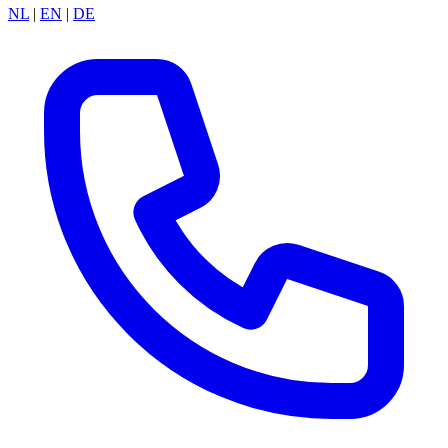
NL
|
EN
|
DE