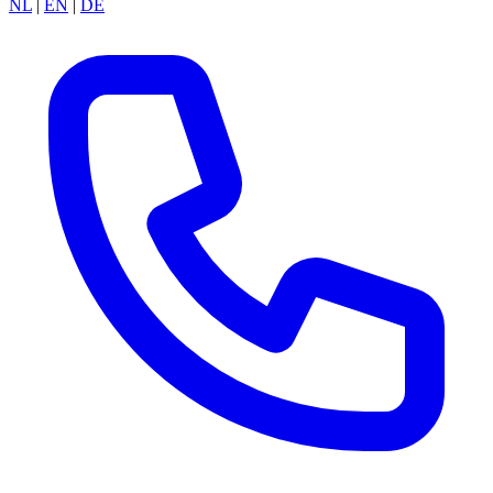
NL
|
EN
|
DE