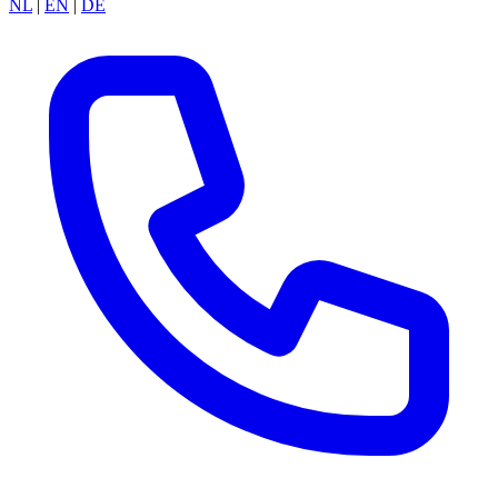
NL
|
EN
|
DE