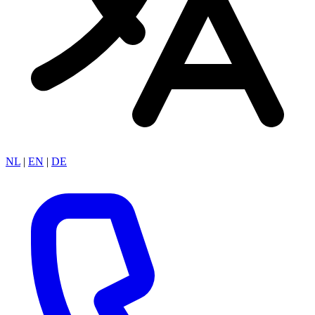
NL
|
EN
|
DE