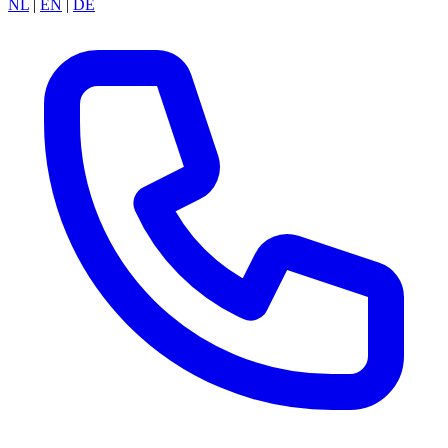
NL
|
EN
|
DE