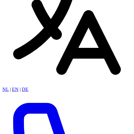
NL
|
EN
|
DE