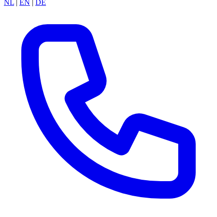
NL
|
EN
|
DE