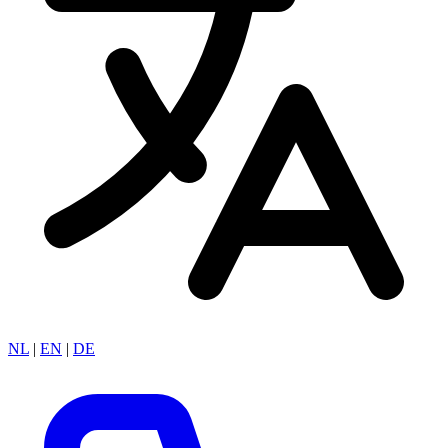
NL
|
EN
|
DE