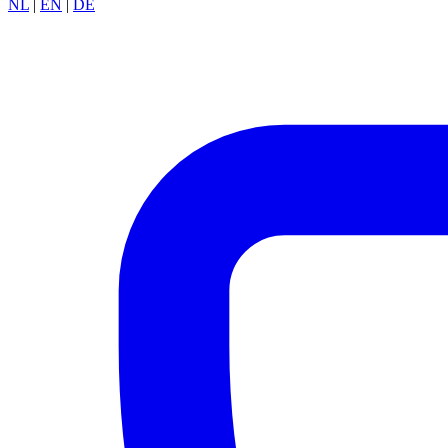
NL
|
EN
|
DE