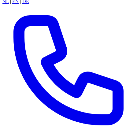
NL
|
EN
|
DE