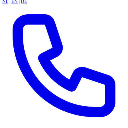
NL
|
EN
|
DE