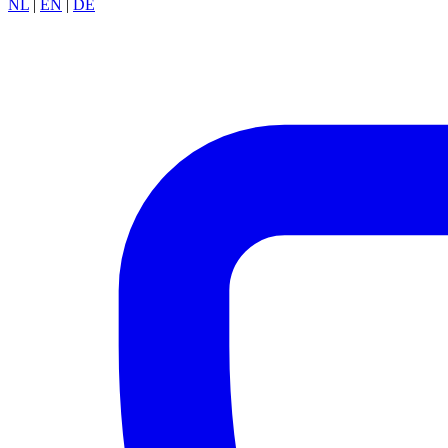
NL
|
EN
|
DE