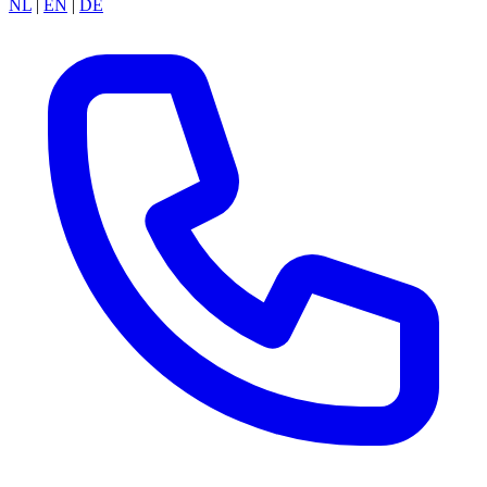
NL
|
EN
|
DE