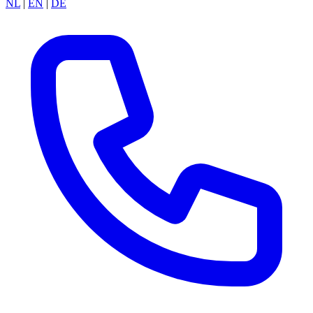
NL
|
EN
|
DE