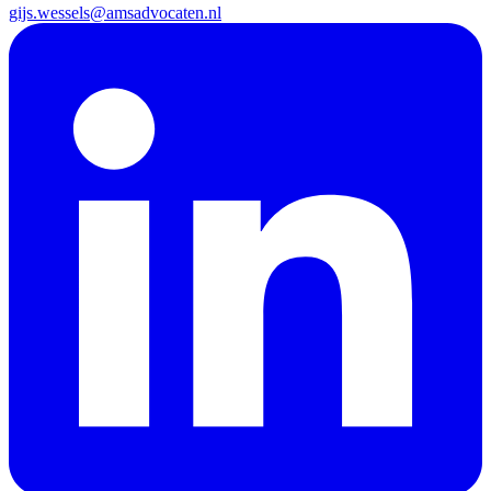
gijs.wessels@amsadvocaten.nl