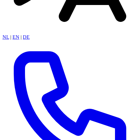
NL
|
EN
|
DE