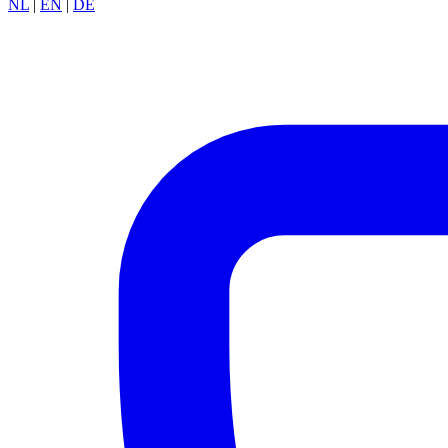
NL
|
EN
|
DE