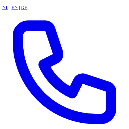
NL
|
EN
|
DE