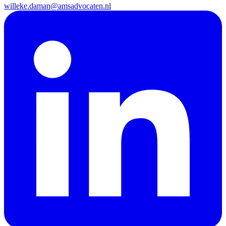
willeke.daman@amsadvocaten.nl