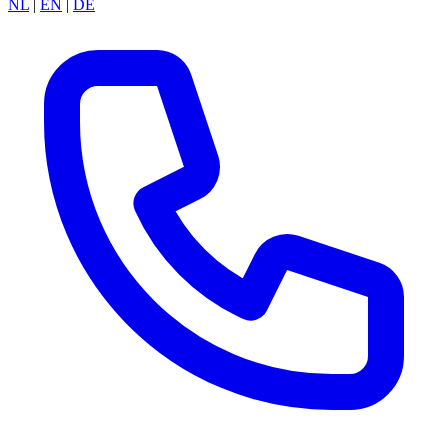
NL
|
EN
|
DE