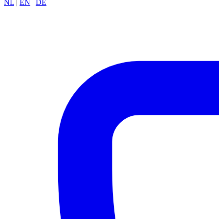
NL
|
EN
|
DE