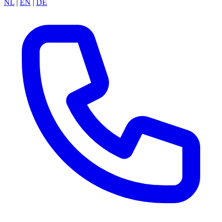
NL
|
EN
|
DE