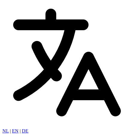
NL
|
EN
|
DE