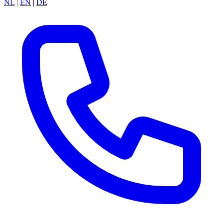
NL
|
EN
|
DE