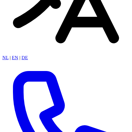
NL
|
EN
|
DE