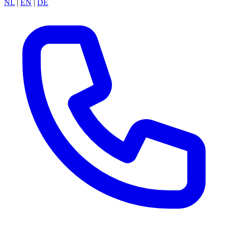
NL
|
EN
|
DE