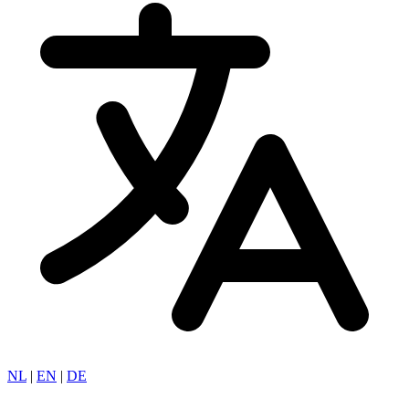
NL
|
EN
|
DE