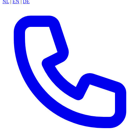
NL
|
EN
|
DE