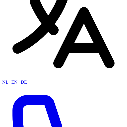
NL
|
EN
|
DE