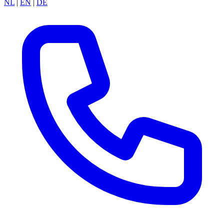
NL
|
EN
|
DE