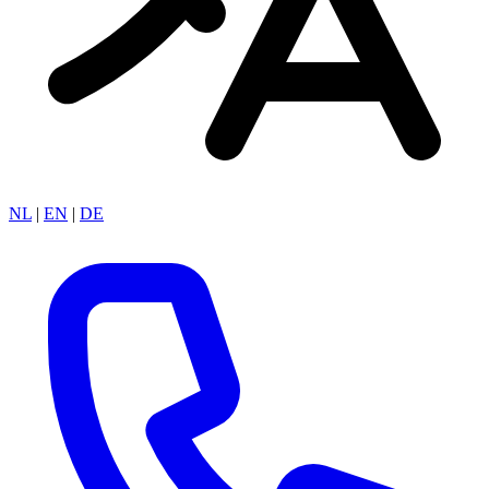
NL
|
EN
|
DE