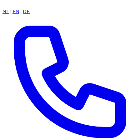
NL
|
EN
|
DE