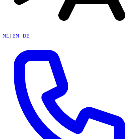
NL
|
EN
|
DE