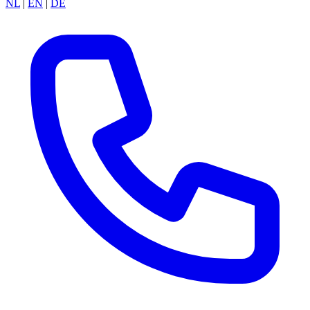
NL
|
EN
|
DE