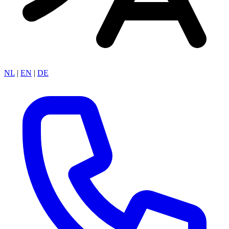
NL
|
EN
|
DE