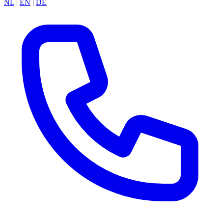
NL
|
EN
|
DE