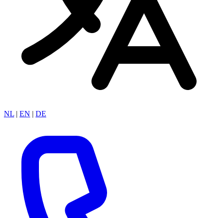
NL
|
EN
|
DE