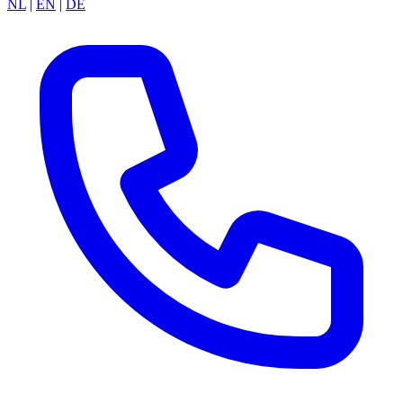
NL
|
EN
|
DE