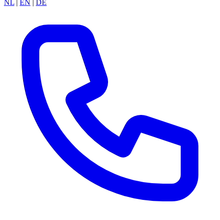
NL
|
EN
|
DE