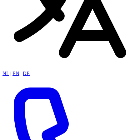
NL
|
EN
|
DE