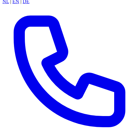
NL
|
EN
|
DE