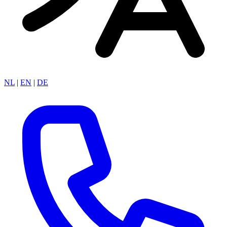
NL
|
EN
|
DE