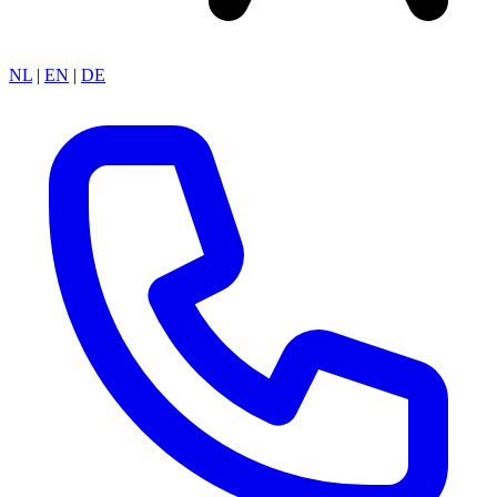
NL
|
EN
|
DE