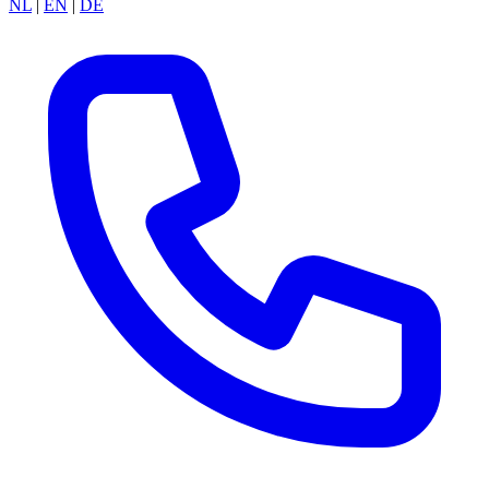
NL
|
EN
|
DE