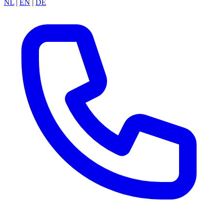
NL
|
EN
|
DE