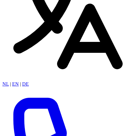
NL
|
EN
|
DE