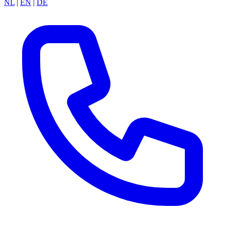
NL
|
EN
|
DE