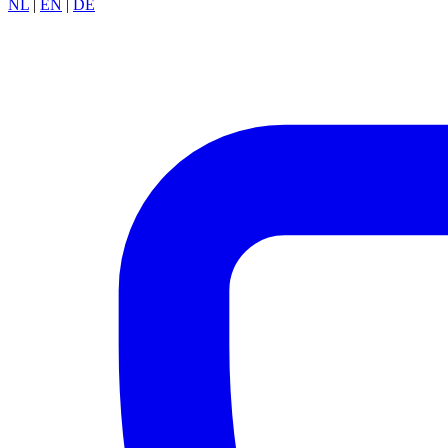
NL
|
EN
|
DE