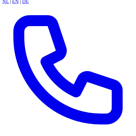
NL
|
EN
|
DE