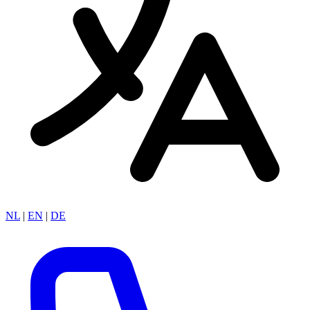
NL
|
EN
|
DE