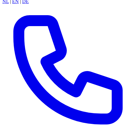
NL
|
EN
|
DE