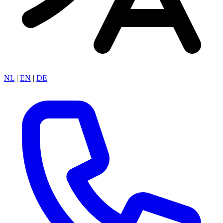
NL
|
EN
|
DE