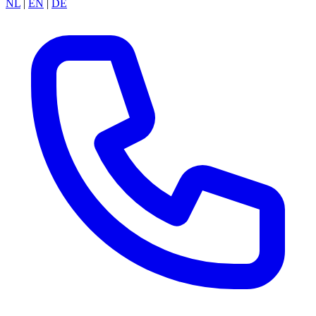
NL
|
EN
|
DE