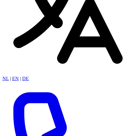
NL
|
EN
|
DE