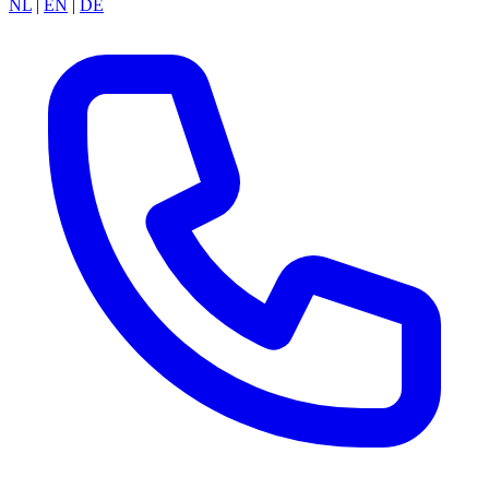
NL
|
EN
|
DE