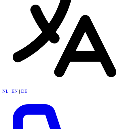
NL
|
EN
|
DE