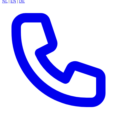
NL
|
EN
|
DE