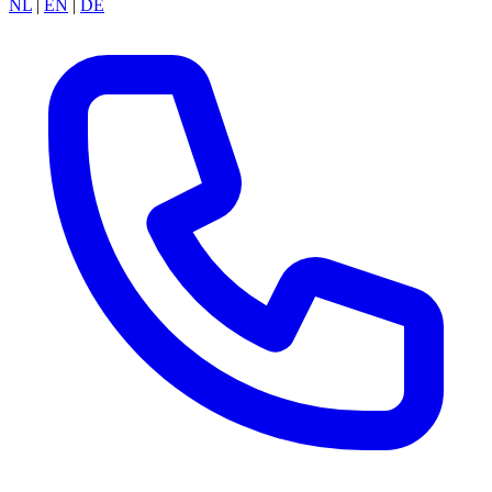
NL
|
EN
|
DE