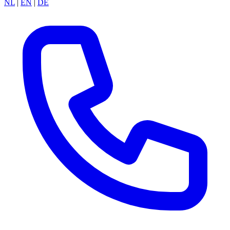
NL
|
EN
|
DE