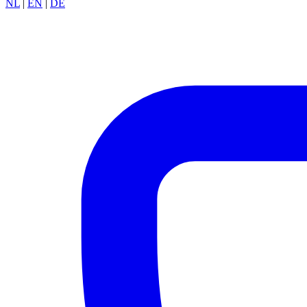
NL
|
EN
|
DE